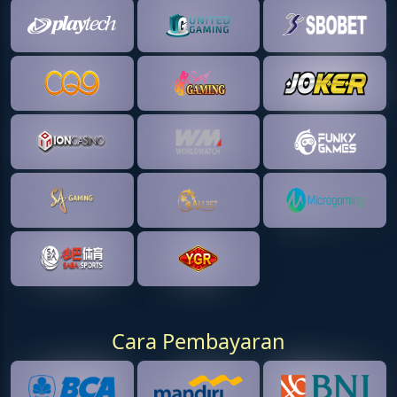
Cara Pembayaran