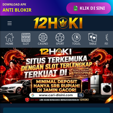
DOWNLOAD APK
KLIK DI SINI
ANTI BLOKIR
SLOT
CASINO
SPORT
TOGEL
TABLE
FISHING
COCK