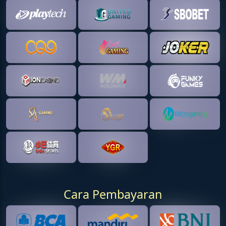
Cara Pembayaran