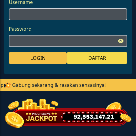
Username
Password
LOGIN
DAFTAR
ng sekarang & rasakan sensasinya!