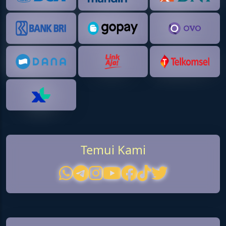
Temui Kami