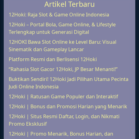
Artikel Terbaru
12Hoki: Raja Slot & Game Online Indonesia
12Hoki – Portal Bola, Game Online, & Lifestyle
Terlengkap untuk Generasi Digital
12HOKI Bawa Slot Online ke Level Baru: Visual
Sinematik dan Gameplay Lancar
Platform Resmi dan Berlisensi 12Hoki
“Rahasia Slot Gacor 12Hoki, JP Besar Menanti!”
Buktikan Sendiri! 12Hoki Jadi Pilihan Utama Pecinta
Judi Online Indonesia
12Hoki | Ratusan Game Populer dan Interaktif
12Hoki | Bonus dan Promosi Harian yang Menarik
12Hoki | Situs Resmi Daftar, Login, dan Nikmati
Promo Eksklusif
12Hoki | Promo Menarik, Bonus Harian, dan