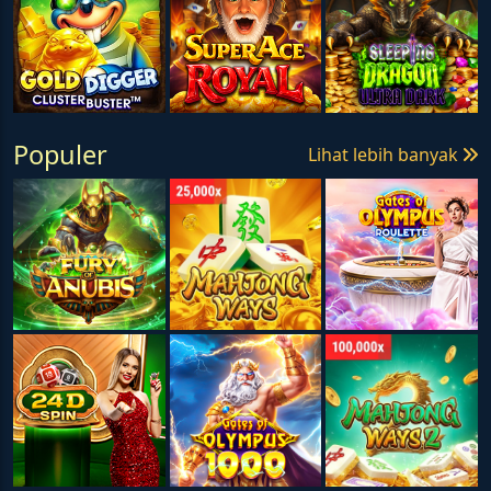
Populer
Lihat lebih banyak