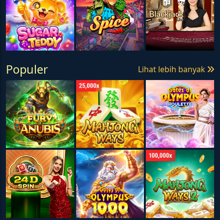
Populer
Lihat lebih banyak