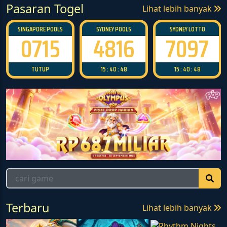
Pasaran Togel
Lihat lebih banyak
SYDNEY POOLS
SYDNEY LOTTO
SINGAPORE POOLS
4816
7097
0715
15 : 40 : 47
15 : 40 : 47
TUTUP
Terbaru
Lihat lebih banyak