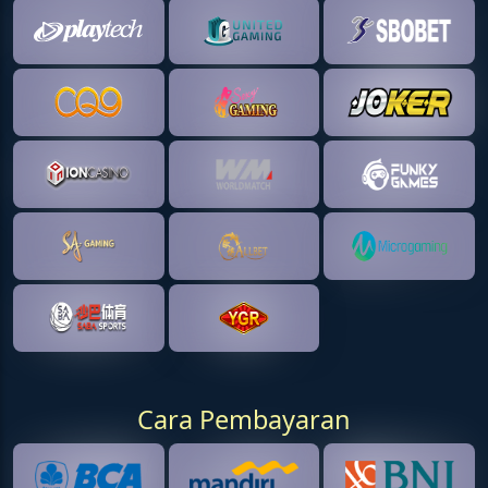
Cara Pembayaran