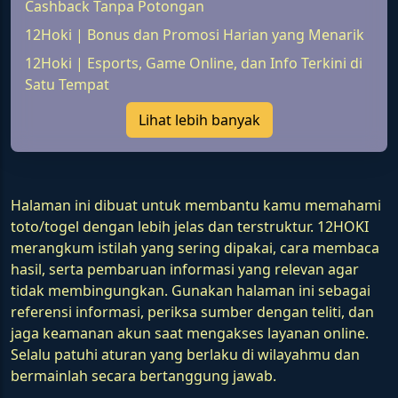
Cashback Tanpa Potongan
12Hoki | Bonus dan Promosi Harian yang Menarik
12Hoki | Esports, Game Online, dan Info Terkini di
Satu Tempat
Lihat lebih banyak
Halaman ini dibuat untuk membantu kamu memahami
toto/togel dengan lebih jelas dan terstruktur. 12HOKI
merangkum istilah yang sering dipakai, cara membaca
hasil, serta pembaruan informasi yang relevan agar
tidak membingungkan. Gunakan halaman ini sebagai
referensi informasi, periksa sumber dengan teliti, dan
jaga keamanan akun saat mengakses layanan online.
Selalu patuhi aturan yang berlaku di wilayahmu dan
bermainlah secara bertanggung jawab.