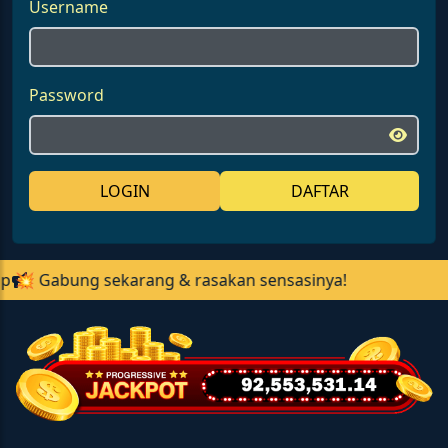
Username
Password
LOGIN
DAFTAR
ng sekarang & rasakan sensasinya!