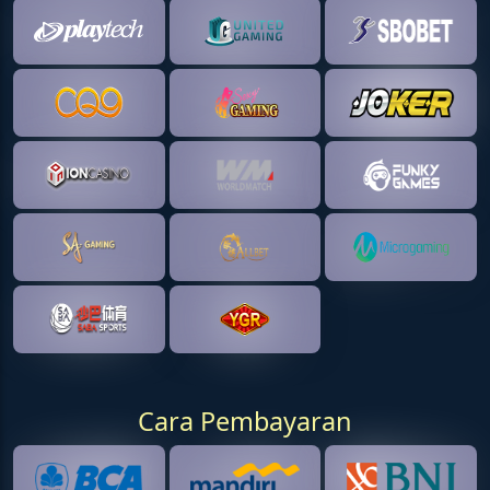
Cara Pembayaran