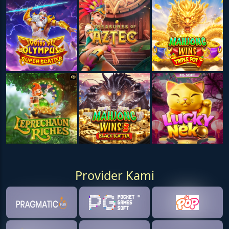
Provider Kami