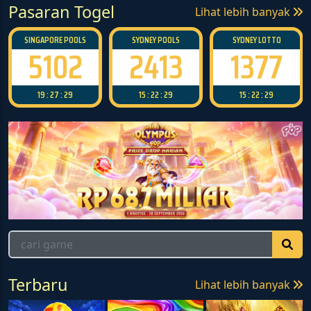
Pasaran Togel
Lihat lebih banyak
SYDNEY POOLS
SYDNEY LOTTO
SINGAPORE POOLS
2413
1377
5102
15 : 22 : 28
15 : 22 : 28
19 : 27 : 28
Terbaru
Lihat lebih banyak