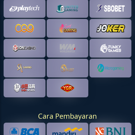
Cara Pembayaran