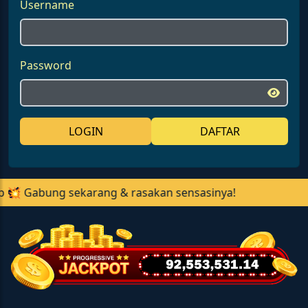
Username
Password
LOGIN
DAFTAR
ng sekarang & rasakan sensasinya!