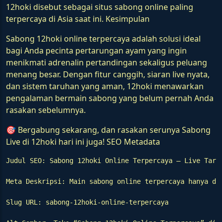
12hoki disebut sebagai situs sabong online paling
terpercaya di Asia saat ini. Kesimpulan
Sabong 12hoki online terpercaya adalah solusi ideal
bagi Anda pecinta pertarungan ayam yang ingin
menikmati adrenalin pertandingan sekaligus peluang
menang besar. Dengan fitur canggih, siaran live nyata,
dan sistem taruhan yang aman, 12hoki menawarkan
pengalaman bermain sabong yang belum pernah Anda
rasakan sebelumnya.
🎯 Bergabung sekarang, dan rasakan serunya Sabong
Live di 12hoki hari ini juga! SEO Metadata
Judul SEO: Sabong 12hoki Online Terpercaya – Live Tarun
Meta Deskripsi: Main sabong online terpercaya hanya di
Slug URL: sabong-12hoki-online-terpercaya
