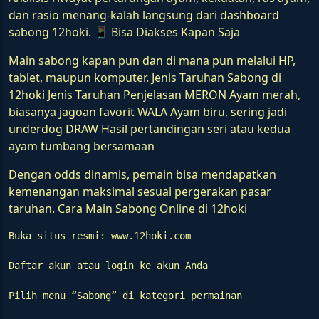
dan rasio menang-kalah langsung dari dashboard
sabong 12hoki. 📱 Bisa Diakses Kapan Saja
Main sabong kapan pun dan di mana pun melalui HP,
tablet, maupun komputer. Jenis Taruhan Sabong di
12hoki Jenis Taruhan Penjelasan MERON Ayam merah,
biasanya jagoan favorit WALA Ayam biru, sering jadi
underdog DRAW Hasil pertandingan seri atau kedua
ayam tumbang bersamaan
Dengan odds dinamis, pemain bisa mendapatkan
kemenangan maksimal sesuai pergerakan pasar
taruhan. Cara Main Sabong Online di 12hoki
Buka situs resmi: www.12hoki.com

Daftar akun atau login ke akun Anda

Pilih menu “Sabong” di kategori permainan
