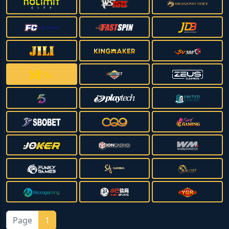
Page
1